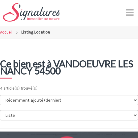
Skip
to
content
Accueil
Listing Location
Ce bien est à VANDOEUVRE LES
NANCY 54500
4 article(s) trouvé(s)