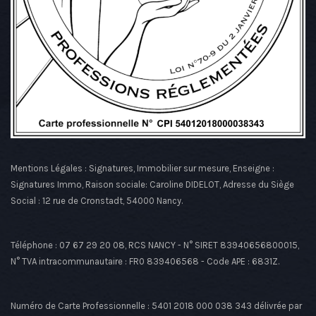
Mentions Légales : Signatures, Immobilier sur mesure, Enseigne :
Signatures Immo, Raison sociale: Caroline DIDELOT, Adresse du Siège
Social : 12 rue de Cronstadt, 54000 Nancy.
Téléphone : 07 67 29 20 08, RCS NANCY - N° SIRET 83940656800015,
N° TVA intracommunautaire : FR0 839406568 - Code APE : 6831Z.
Numéro de Carte Professionnelle : 5401 2018 000 038 343 délivrée par