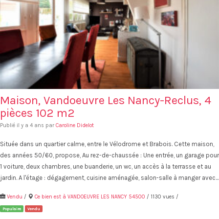
Maison, Vandoeuvre Les Nancy-Reclus, 4
pièces 102 m2
Publié il y a 4 ans par
Caroline Didelot
Située dans un quartier calme, entre le Vélodrome et Brabois. Cette maison,
des années 50/60, propose, Au rez-de-chaussée : Une entrée, un garage pour
1 voiture, deux chambres, une buanderie, un wc, un accès à la terrasse et au
jardin. A l'étage : dégagement, cuisine aménagée, salon-salle à manger avec...
Vendu
/
Ce bien est à VANDOEUVRE LES NANCY 54500
/ 1130 vues /
Populaire
Vendu