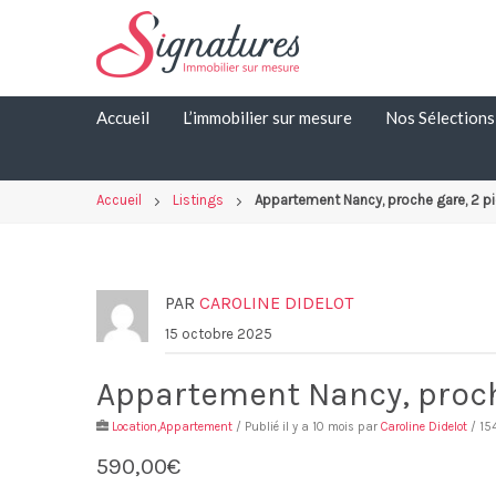
Skip
to
content
Accueil
L’immobilier sur mesure
Nos Sélections
Accueil
Listings
Appartement Nancy, proche gare, 2 p
PAR
CAROLINE DIDELOT
15 octobre 2025
Appartement Nancy, proch
Location,Appartement
/ Publié il y a 10 mois par
Caroline Didelot
/ 15
590,00€