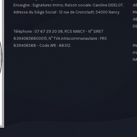
Enseigne : Signatures Immo, Raison sociale: Caroline DIDELOT,
dé
Adresse du Siège Social : 12 rue de Cronstadt, 54000 Nancy.
Me
dé
DI
Téléphone : 07 67 29 20 08, RCS NANCY - N° SIRET
83940656800015, N° TVA intracommunautaire : FR0
839406568 - Code APE : 6831Z.
Mé
mi
NA