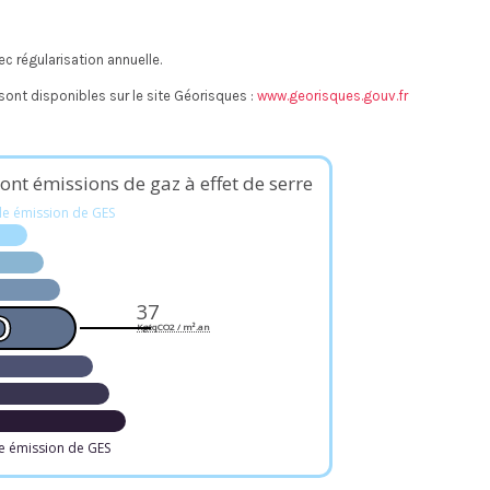
c régularisation annuelle.
sont disponibles sur le site Géorisques :
www.georisques.gouv.fr
ont émissions de gaz à effet de serre
le émission de GES
37
D
KgéqCO2 / m².an
e émission de GES