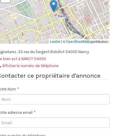
Leaflet
| ©
OpenStreetMap
contributors
ignatures, 33 rue du Sergent Bobillot 54000 Nancy
e bien est à NANCY 54000
Afficher le numéro de téléphone
Contacter ce propriétaire d'annonce
otre Nom
*
otre adresse email
*
otre numéro de téléphone