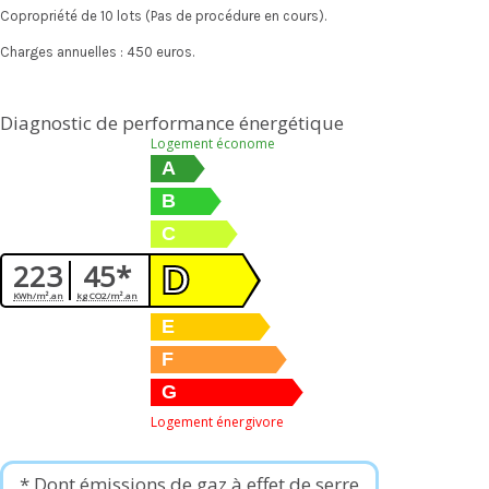
Copropriété de 10 lots (Pas de procédure en cours).
Charges annuelles : 450 euros.
Diagnostic de performance énergétique
Logement économe
A
B
C
223
45*
D
KWh/m².an
kg CO2/m².an
E
F
G
Logement énergivore
* Dont émissions de gaz à effet de serre