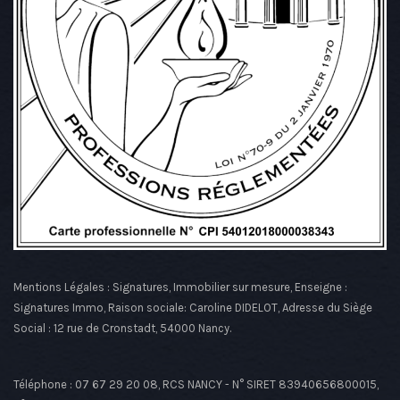
Mentions Légales : Signatures, Immobilier sur mesure, Enseigne :
Signatures Immo, Raison sociale: Caroline DIDELOT, Adresse du Siège
Social : 12 rue de Cronstadt, 54000 Nancy.
Téléphone : 07 67 29 20 08, RCS NANCY - N° SIRET 83940656800015,