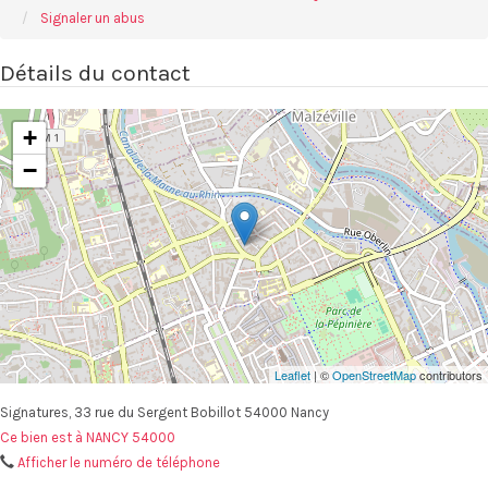
Signaler un abus
Détails du contact
+
−
Leaflet
| ©
OpenStreetMap
contributors
Signatures, 33 rue du Sergent Bobillot 54000 Nancy
Ce bien est à NANCY 54000
Afficher le numéro de téléphone