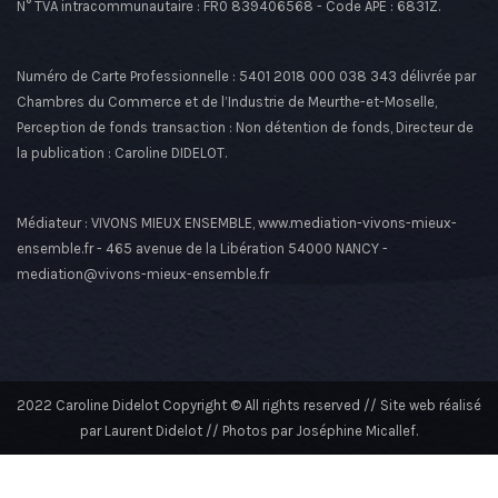
N° TVA intracommunautaire : FR0 839406568 - Code APE : 6831Z.
Numéro de Carte Professionnelle : 5401 2018 000 038 343 délivrée par
Chambres du Commerce et de l’Industrie de Meurthe-et-Moselle,
Perception de fonds transaction : Non détention de fonds, Directeur de
la publication : Caroline DIDELOT.
Médiateur : VIVONS MIEUX ENSEMBLE, www.mediation-vivons-mieux-
ensemble.fr - 465 avenue de la Libération 54000 NANCY -
mediation@vivons-mieux-ensemble.fr
2022 Caroline Didelot Copyright © All rights reserved // Site web réalisé
par Laurent Didelot // Photos par Joséphine Micallef.