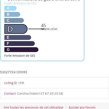
Faible émission de GES
A
B
C
45
D
KgéqCO2 / m².an
E
F
G
Forte émission de GES
53027724 CD1095
Listing ID
:
1316
Contact
:
Caroline Didelot 07 67 29 20 08
Voir toutes les annonces de cet utilisateur
Ajouter aux Favoris