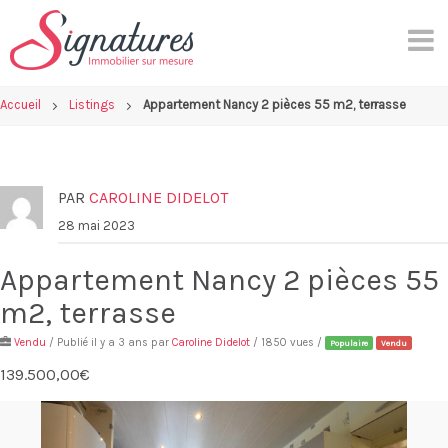
Skip
to
content
Accueil
Listings
Appartement Nancy 2 pièces 55 m2, terrasse
PAR
CAROLINE DIDELOT
28 mai 2023
Appartement Nancy 2 pièces 55
m2, terrasse
Vendu
/ Publié il y a 3 ans par
Caroline Didelot
/ 1850 vues /
Populaire
Vendu
139.500,00€