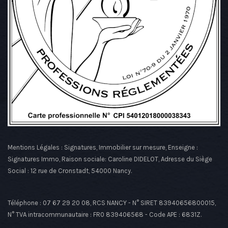
Mentions Légales : Signatures, Immobilier sur mesure, Enseigne :
Signatures Immo, Raison sociale: Caroline DIDELOT, Adresse du Siège
Social : 12 rue de Cronstadt, 54000 Nancy.
Téléphone : 07 67 29 20 08, RCS NANCY - N° SIRET 83940656800015,
N° TVA intracommunautaire : FR0 839406568 - Code APE : 6831Z.