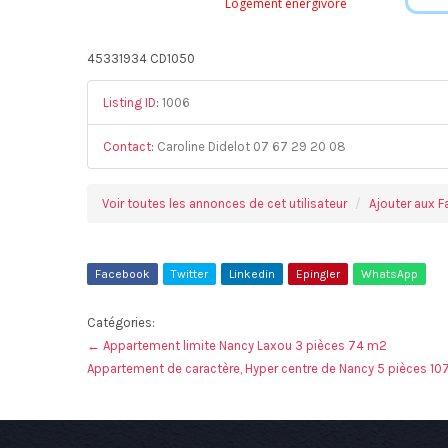
Logement énergivore
45331934 CD1050
Listing ID
:
1006
Contact
:
Caroline Didelot 07 67 29 20 08
Voir toutes les annonces de cet utilisateur
Ajouter aux F
Facebook
Twitter
Linkedin
Epingler
WhatsApp
Catégories:
←
Appartement limite Nancy Laxou 3 pièces 74 m2
Appartement de caractère, Hyper centre de Nancy 5 pièces 1