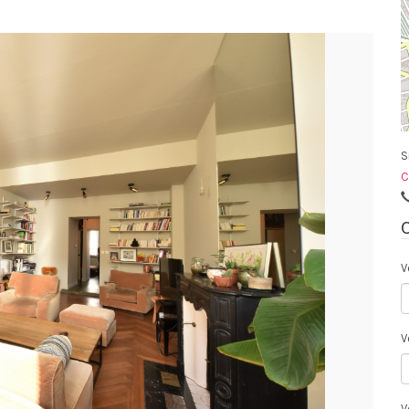
S
C
V
V
V