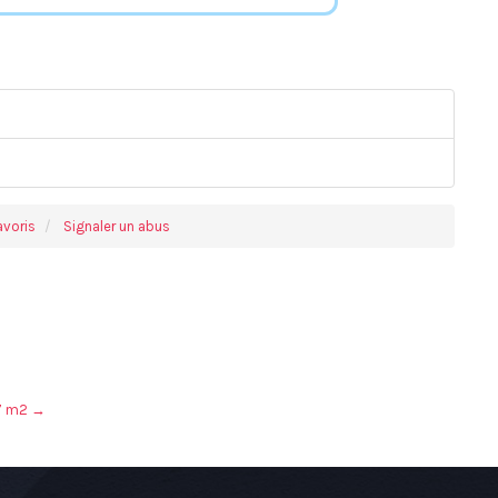
avoris
Signaler un abus
07 m2
→