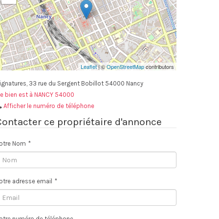
Leaflet
| ©
OpenStreetMap
contributors
ignatures, 33 rue du Sergent Bobillot 54000 Nancy
e bien est à NANCY 54000
Afficher le numéro de téléphone
Contacter ce propriétaire d'annonce
otre Nom
*
otre adresse email
*
otre numéro de téléphone