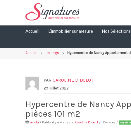
Skip
to
content
Accueil
L’immobilier sur mesure
Nos Sélections
Accueil
Listings
Hypercentre de Nancy Appartement de
PAR
CAROLINE DIDELOT
29 juillet 2022
Hypercentre de Nancy App
pièces 101 m2
Vendu
/ Publié il y a 4 ans par
Caroline Didelot
/ 1154 vues /
Populair