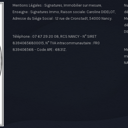
Mentions Légales : Signatures, Immobilier sur mesure,
Nu
Enseigne : Signatures Immo, Raison sociale: Caroline DIDELOT,
dé
Adresse du Siège Social : 12 rue de Cronstadt, 54000 Nancy.
Me
dé
DI
Téléphone : 07 67 29 20 08, RCS NANCY - N° SIRET
83940656800015, N° TVA intracommunautaire : FR0
839406568 - Code APE : 6831Z.
Mé
mi
NA