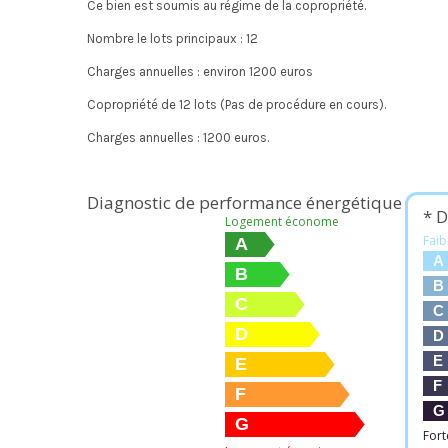
Ce bien est soumis au régime de la copropriété.
Nombre le lots principaux : 12
Charges annuelles : environ 1200 euros
Copropriété de 12 lots (Pas de procédure en cours).
Charges annuelles : 1200 euros.
Diagnostic de performance énergétique
* D
Logement économe
Faib
A
A
B
B
C
C
D
D
E
E
F
F
G
G
Fort