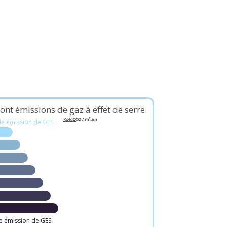
ont émissions de gaz à effet de serre
KgéqCO2 / m².an
le émission de GES
e émission de GES