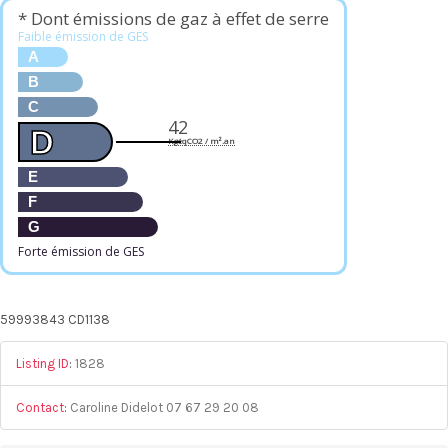
* Dont émissions de gaz à effet de serre
Faible émission de GES
A
B
C
42
D
KgéqCO2 / m².an
E
F
G
Forte émission de GES
59993843 CD1138
Listing ID
:
1828
Contact
:
Caroline Didelot 07 67 29 20 08