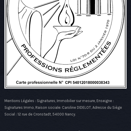
Mentions Légales : Signatures, Immobilier sur mesure, Enseigne :
Signatures Immo, Raison sociale: Caroline DIDELOT, Adresse du Siège
Social : 12 rue de Cronstadt, 54000 Nancy.