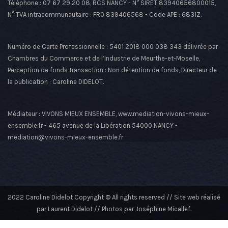
Téléphone : 07 67 29 20 08, RCS NANCY - N° SIRET 83940656800015,
N° TVA intracommunautaire : FR0 839406568 - Code APE : 6831Z.
Numéro de Carte Professionnelle : 5401 2018 000 038 343 délivrée par
Chambres du Commerce et de l’Industrie de Meurthe-et-Moselle,
Perception de fonds transaction : Non détention de fonds, Directeur de
la publication : Caroline DIDELOT.
Médiateur : VIVONS MIEUX ENSEMBLE, www.mediation-vivons-mieux-
ensemble.fr - 465 avenue de la Libération 54000 NANCY -
mediation@vivons-mieux-ensemble.fr
2022 Caroline Didelot Copyright © All rights reserved // Site web réalisé
par Laurent Didelot // Photos par Joséphine Micallef.