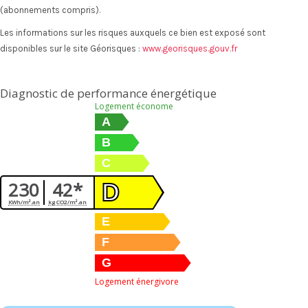
(abonnements compris).
Les informations sur les risques auxquels ce bien est exposé sont
disponibles sur le site Géorisques :
www.georisques.gouv.fr
Diagnostic de performance énergétique
Logement économe
A
B
C
230
42*
D
KWh/m².an
kg CO2/m².an
E
F
G
Logement énergivore