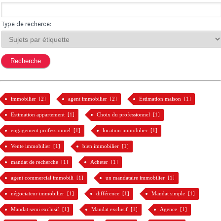
Type de recherce:
immobilier [2]
agent immobilier [2]
Estimation maison [1]
Estimation appartement [1]
Choix du professionnel [1]
engagement professionnel [1]
location immobilier [1]
Vente immobilier [1]
bien immobilier [1]
mandat de recherche [1]
Acheter [1]
agent commercial immobili [1]
un mandataire immobilier [1]
négociateur immobilier [1]
différence [1]
Mandat simple [1]
Mandat semi exclusif [1]
Mandat exclusif [1]
Agence [1]