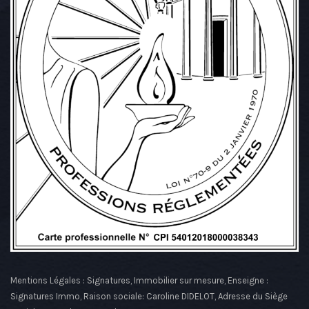
Mentions Légales : Signatures, Immobilier sur mesure, Enseigne :
Signatures Immo, Raison sociale: Caroline DIDELOT, Adresse du Siège