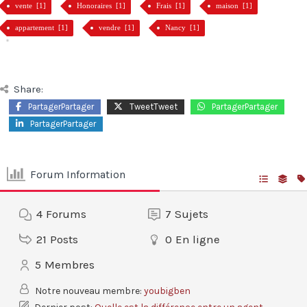
vente [1]
Honoraires [1]
Frais [1]
maison [1]
appartement [1]
vendre [1]
Nancy [1]
Share:
PartagerPartager
TweetTweet
PartagerPartager
PartagerPartager
Forum Information
4
Forums
7
Sujets
21
Posts
0
En ligne
5
Membres
Notre nouveau membre:
youbigben